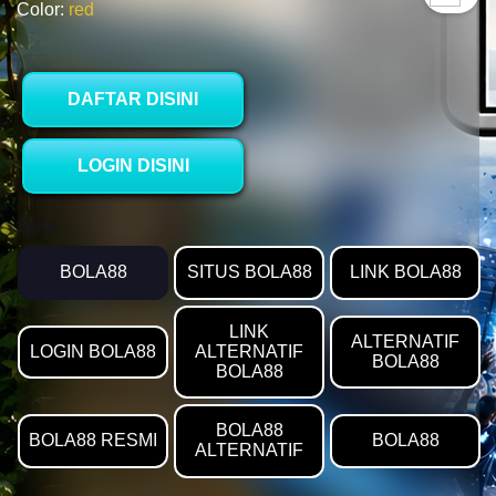
Color:
red
DAFTAR DISINI
LOGIN DISINI
Style
BOLA88
SITUS BOLA88
LINK BOLA88
LINK
ALTERNATIF
LOGIN BOLA88
ALTERNATIF
BOLA88
BOLA88
BOLA88
BOLA88 RESMI
BOLA88
ALTERNATIF