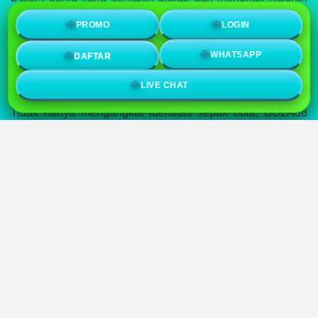
serba praktis,
BOLA88
menghadirkan konsep yang
PROMO
LOGIN
memadukan kultur matchday dengan pengalaman game
modern. Atmosfer pertandingan yang identik dengan
semangat suporter, tensi kompetisi, dan momen-momen
DAFTAR
WHATSAPP
seru dikemas dalam nuansa digital yang lebih dinamis.
Melalui konsep tersebut, BOLA88 berusaha membawa
LIVE CHAT
sensasi hari pertandingan ke dalam satu ruang hiburan
yang dapat dinikmati dengan lebih fleksibel kapan saja.
Tidak hanya mengangkat identitas sepak bola, BOLA88
menyatukan kultur matchday dengan keseruan slot dan
game digital melalui tampilan yang sporty dan berkarakter.
Elemen stadion, sepak bola, hingga semangat kompetitif
dipadukan dengan visual game interaktif dan berbagai
elemen hiburan digital. Perpaduan ini memberikan
identitas tersendiri bagi BOLA88, terutama di tengah
perkembangan tren sportainment yang semakin dekat
dengan gaya hidup digital masyarakat masa kini.
juga menilai bahwa keunggulan sebuah layanan
helikopter tidak hanya terletak pada armadanya, tetapi juga
pada kemampuan tim dalam memberikan solusi yang
sesuai dengan kebutuhan pelanggan. Perencanaan rute
yang matang, ketepatan jadwal, dan pelayanan yang
komunikatif menjadi faktor penting dalam menciptakan
pengalaman penerbangan yang nyaman dan efisien.
Konsep BOLA88 juga menggambarkan bagaimana batas