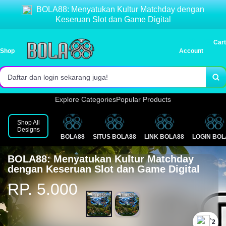
BOLA88: Menyatukan Kultur Matchday dengan
Akses login cepat dan stabil.
Keseruan Slot dan Game Digital
Games BOLA88 Populer Terlengkap.
Cart
Shop
Account
Bonus dan event menarik setiap hari!
Daftar dan login sekarang juga!
Explore Categories
Popular Products
Shop All
Designs
BOLA88
SITUS BOLA88
LINK BOLA88
LOGIN BOL
BOLA88: Menyatukan Kultur Matchday
dengan Keseruan Slot dan Game Digital
RP. 5.000
`2