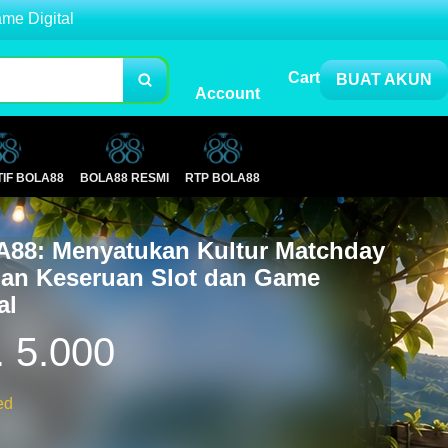
me Digital
Cart
BUAT AKUN
Account
IF BOLA88
BOLA88 RESMI
RTP BOLA88
88: Menyatukan Kultur Matchday
an Keseruan Slot dan Game
al
. 5.000
ed