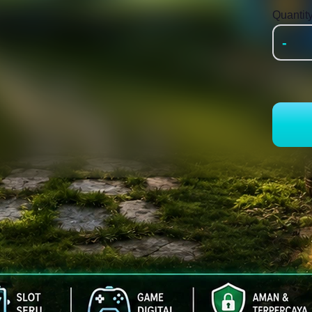
Quantit
-