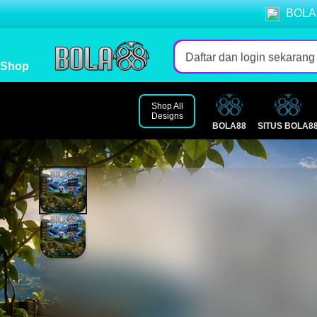
BOLA8
Daftar dan login sekarang
Shop
Shop All
Designs
BOLA88
SITUS BOLA8