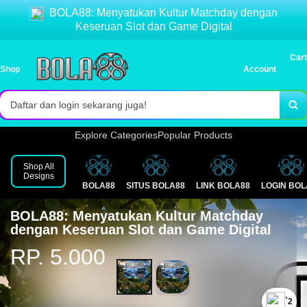
BOLA88: Menyatukan Kultur Matchday dengan
Akses login cepat dan stabil.
Keseruan Slot dan Game Digital
Games BOLA88 Populer Terlengkap.
Cart
Shop
Account
Bonus dan event menarik setiap hari!
Daftar dan login sekarang juga!
Explore Categories
Popular Products
Shop All
Designs
BOLA88
SITUS BOLA88
LINK BOLA88
LOGIN BOL
BOLA88: Menyatukan Kultur Matchday
dengan Keseruan Slot dan Game Digital
RP. 5.000
`2