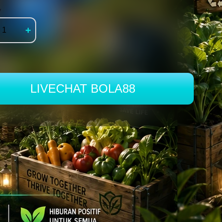
y
+
LIVECHAT BOLA88