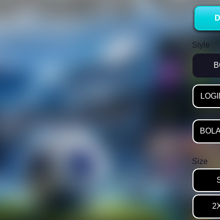
D
Style
B
LOGI
BOLA
Size
2