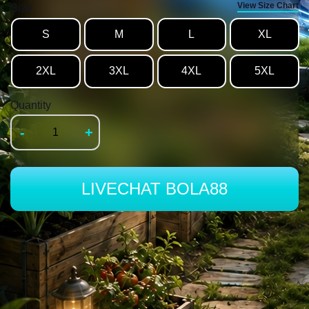
View Size Chart
Size
S
M
L
XL
2XL
3XL
4XL
5XL
Quantity
-
+
LIVECHAT BOLA88