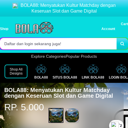
BOLA88: Menyatukan Kultur Matchday dengan
Akses login cepat dan stabil.
Keseruan Slot dan Game Digital
Games BOLA88 Populer Terlengkap.
Cart
Shop
Account
Bonus dan event menarik setiap hari!
Daftar dan login sekarang juga!
Explore Categories
Popular Products
Shop All
Designs
BOLA88
SITUS BOLA88
LINK BOLA88
LOGIN BOL
BOLA88: Menyatukan Kultur Matchday
dengan Keseruan Slot dan Game Digital
RP. 5.000
`2