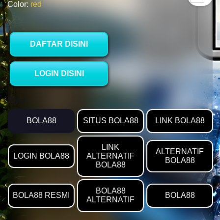
Color:
red
DAFTAR DISINI
LOGIN DISINI
Style
BOLA88
SITUS BOLA88
LINK BOLA88
LINK
ALTERNATIF
LOGIN BOLA88
ALTERNATIF
BOLA88
BOLA88
BOLA88
BOLA88 RESMI
BOLA88
ALTERNATIF