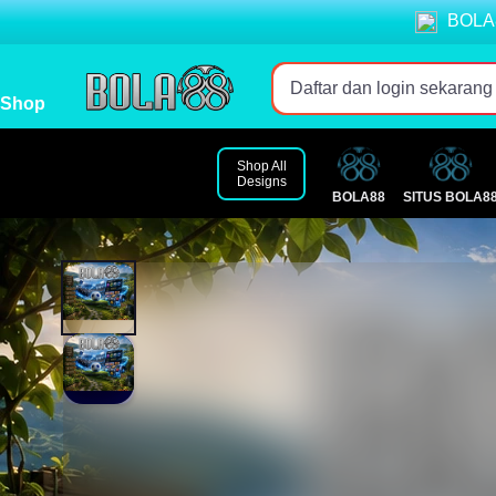
BOLA8
Daftar dan login sekarang
Shop
Shop All
Designs
BOLA88
SITUS BOLA8