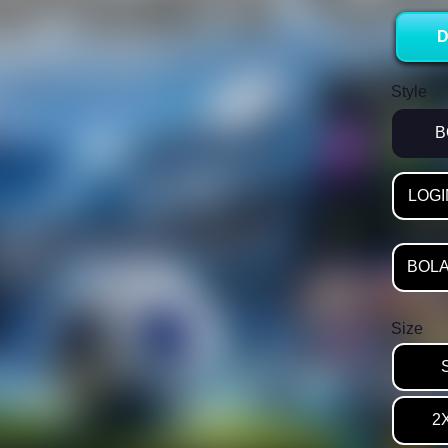
D
Style
B
LOGI
BOLA
Size
2