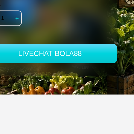
y
+
LIVECHAT BOLA88