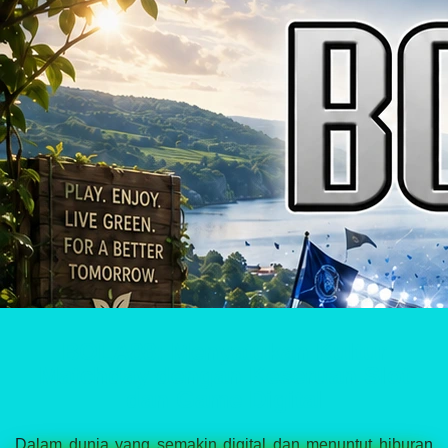
BOLA88: Menyatukan Kultur
Matchday dengan Keseruan Slot
dan Game Digital
Dalam dunia yang semakin digital dan menuntut hiburan