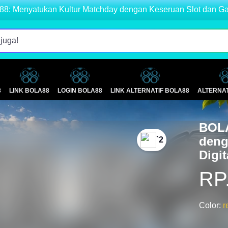
8: Menyatukan Kultur Matchday dengan Keseruan Slot dan Ga
 juga!
8
LINK BOLA88
LOGIN BOLA88
LINK ALTERNATIF BOLA88
ALTERNAT
BOLA
deng
`2
Digit
RP
Color:
r