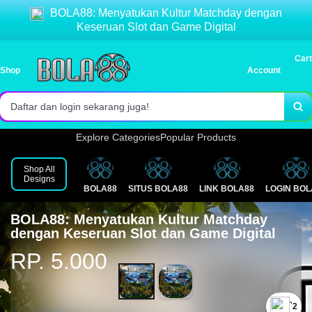
BOLA88: Menyatukan Kultur Matchday dengan
Akses login cepat dan stabil.
Keseruan Slot dan Game Digital
Games BOLA88 Populer Terlengkap.
Cart
Shop
Account
Bonus dan event menarik setiap hari!
Daftar dan login sekarang juga!
Explore Categories
Popular Products
Shop All
Designs
BOLA88
SITUS BOLA88
LINK BOLA88
LOGIN BOL
BOLA88: Menyatukan Kultur Matchday
dengan Keseruan Slot dan Game Digital
RP. 5.000
`2