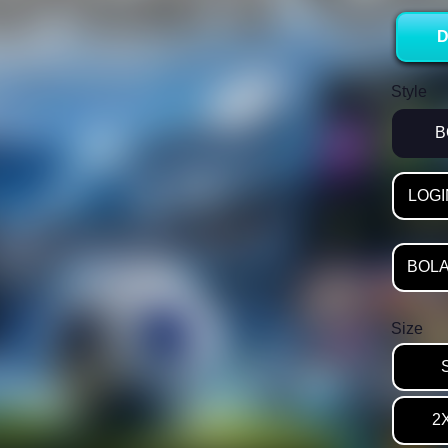
D
Style
B
LOGI
BOLA
Size
2