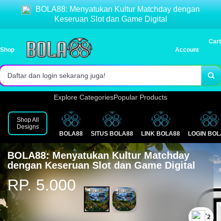
BOLA88: Menyatukan Kultur Matchday dengan
Akses login cepat dan stabil.
Keseruan Slot dan Game Digital
Games BOLA88 Populer Terlengkap.
Cart
Shop
Account
Bonus dan event menarik setiap hari!
Daftar dan login sekarang juga!
Explore Categories
Popular Products
Shop All
Designs
BOLA88
SITUS BOLA88
LINK BOLA88
LOGIN BOL
BOLA88: Menyatukan Kultur Matchday
dengan Keseruan Slot dan Game Digital
RP. 5.000
`2