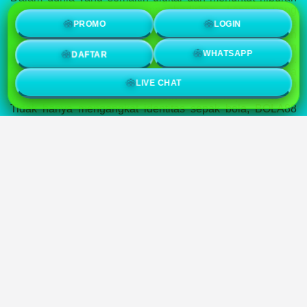
serba praktis,
BOLA88
menghadirkan konsep yang
PROMO
LOGIN
memadukan kultur matchday dengan pengalaman game
modern. Atmosfer pertandingan yang identik dengan
semangat suporter, tensi kompetisi, dan momen-momen
WHATSAPP
DAFTAR
seru dikemas dalam nuansa digital yang lebih dinamis.
Melalui konsep tersebut, BOLA88 berusaha membawa
LIVE CHAT
sensasi hari pertandingan ke dalam satu ruang hiburan
yang dapat dinikmati dengan lebih fleksibel kapan saja.
Tidak hanya mengangkat identitas sepak bola, BOLA88
menyatukan kultur matchday dengan keseruan slot dan
game digital melalui tampilan yang sporty dan berkarakter.
Elemen stadion, sepak bola, hingga semangat kompetitif
dipadukan dengan visual game interaktif dan berbagai
elemen hiburan digital. Perpaduan ini memberikan
identitas tersendiri bagi BOLA88, terutama di tengah
perkembangan tren sportainment yang semakin dekat
dengan gaya hidup digital masyarakat masa kini.
juga menilai bahwa keunggulan sebuah layanan
helikopter tidak hanya terletak pada armadanya, tetapi juga
pada kemampuan tim dalam memberikan solusi yang
sesuai dengan kebutuhan pelanggan. Perencanaan rute
yang matang, ketepatan jadwal, dan pelayanan yang
komunikatif menjadi faktor penting dalam menciptakan
pengalaman penerbangan yang nyaman dan efisien.
Konsep BOLA88 juga menggambarkan bagaimana batas