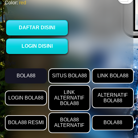
Color:
red
DAFTAR DISINI
LOGIN DISINI
Style
BOLA88
SITUS BOLA88
LINK BOLA88
LINK
ALTERNATIF
LOGIN BOLA88
ALTERNATIF
BOLA88
BOLA88
BOLA88
BOLA88 RESMI
BOLA88
ALTERNATIF