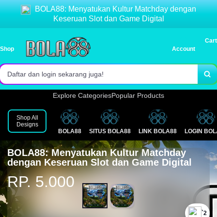
BOLA88: Menyatukan Kultur Matchday dengan
Akses login cepat dan stabil.
Keseruan Slot dan Game Digital
Games BOLA88 Populer Terlengkap.
Cart
Shop
Account
Bonus dan event menarik setiap hari!
Daftar dan login sekarang juga!
Explore Categories
Popular Products
Shop All
Designs
BOLA88
SITUS BOLA88
LINK BOLA88
LOGIN BOL
BOLA88: Menyatukan Kultur Matchday
dengan Keseruan Slot dan Game Digital
RP. 5.000
`2